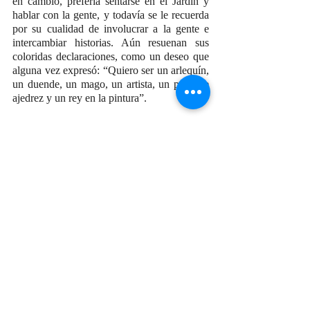
en cambio, prefería sentarse en el Jardín y 
hablar con la gente, y todavía se le recuerda 
por su cualidad de involucrar a la gente e 
intercambiar historias. Aún resuenan sus 
coloridas declaraciones, como un deseo que 
alguna vez expresó: “Quiero ser un arlequín, 
un duende, un mago, un artista, un peón de 
ajedrez y un rey en la pintura”.
Cuando Nicolás Cuellar falleció en 2010, 
dejó en sus pinturas muchas representaciones 