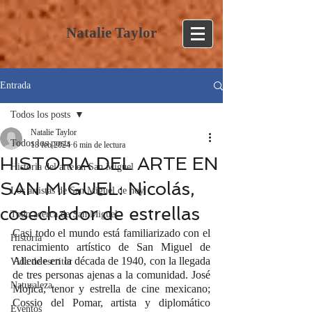
Natalie Taylor
Entrada
Todos los posts
Natalie Taylor
Todos los posts
18 feb 2024
6 min de lectura
HISTORIA DEL ARTE EN
Historia del arte en San Miguel
SAN MIGUEL: Nicolás,
Los artistas de San Miguel de hoy
cosechador de estrellas
Todo acerca de San Miguel
Casi todo el mundo está familiarizado con el 
Historia
renacimiento artístico de San Miguel de 
Allende en la década de 1940, con la llegada 
Vida de escritor
de tres personas ajenas a la comunidad. José 
Naturaleza
Mojica, tenor y estrella de cine mexicano; 
Cossio del Pomar, artista y diplomático 
Eventos