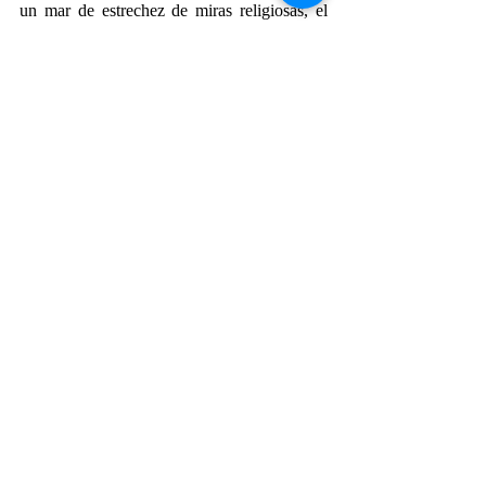
un mar de estrechez de miras religiosas, el 
semillero de ideas progresistas que 
impulsarían la investigación científica en el 
siglo siguiente. Uno de los manuscritos más 
inusuales que Rodolfo adquirió fue una 
colección de dibujos bellamente ejecutados 
de plantas sobrenaturales, diminutas mujeres 
desnudas, signos astrológicos y escritura 
extraña. Nadie en su corte fue capaz jamás 
de descifrar la escritura, ni tampoco nadie 
más.
Pasaron los siglos y la última referencia al 