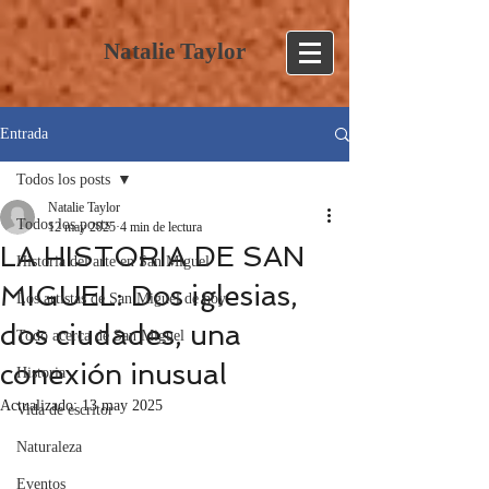
Natalie Taylor
Entrada
Todos los posts
Natalie Taylor
Todos los posts
12 may 2025
4 min de lectura
LA HISTORIA DE SAN
Historia del arte en San Miguel
MIGUEL: Dos iglesias,
Los artistas de San Miguel de hoy
dos ciudades, una
Todo acerca de San Miguel
conexión inusual
Historia
Actualizado:
13 may 2025
Vida de escritor
Naturaleza
Eventos