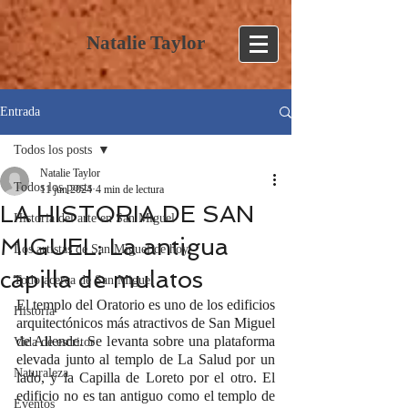
Natalie Taylor
Entrada
Todos los posts
Natalie Taylor
Todos los posts
11 jun 2024
4 min de lectura
LA HISTORIA DE SAN
Historia del arte en San Miguel
MIGUEL: La antigua
Los artistas de San Miguel de hoy
capilla de mulatos
Todo acerca de San Miguel
El templo del Oratorio es uno de los edificios 
Historia
arquitectónicos más atractivos de San Miguel 
de Allende. Se levanta sobre una plataforma 
Vida de escritor
elevada junto al templo de La Salud por un 
Naturaleza
lado, y la Capilla de Loreto por el otro. El 
edificio no es tan antiguo como el templo de 
Eventos