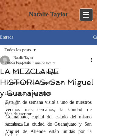
Natalie Taylor
Entrada
Todos los posts
Natalie Taylor
Todos los posts
22 ago 2023
3 min de lectura
LA MEZCLA DE
Historia del arte en San Miguel
HISTORIAS: San Miguel
Los artistas de San Miguel de hoy
y Guanajuato
Todo acerca de San Miguel
Este fin de semana visité a uno de nuestros 
Historia
vecinos más cercanos, la Ciudad de 
Vida de escritor
Guanajuato, capital del estado del mismo 
nombre. La ciudad de Guanajuato y San 
Naturaleza
Miguel de Allende están unidas por la 
Eventos