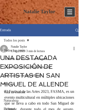
Natalie Taylor
Entrada
Todos los posts
Natalie Taylor
Todos los posts
13 ago 2023
3 min de lectura
UNA DESTACADA
Historia del arte en San Miguel
EXPOSICIÓN DE
Los artistas de San Miguel de hoy
ARTISTAS EN SAN
Todo acerca de San Miguel
MIGUEL DE ALLENDE
Historia
El Festival de las Artes 2023, FASMA, es un 
Vida de escritor
evento multicultural en múltiples ubicaciones 
Naturaleza
que se lleva a cabo en todo San Miguel de 
Eventos
Allende, durante todo el mes de agosto. 