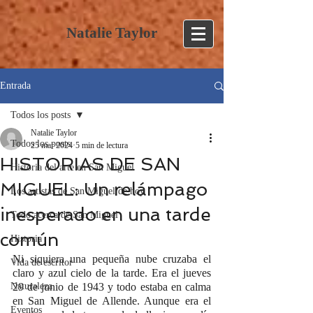
Natalie Taylor
Entrada
Todos los posts
Natalie Taylor
Todos los posts
25 mar 2024
5 min de lectura
HISTORIAS DE SAN
Historia del arte en San Miguel
MIGUEL: Un relámpago
Los artistas de San Miguel de hoy
inesperado en una tarde
Todo acerca de San Miguel
común
Historia
Ni siquiera una pequeña nube cruzaba el 
Vida de escritor
claro y azul cielo de la tarde. Era el jueves 
Naturaleza
29 de junio de 1943 y todo estaba en calma 
en San Miguel de Allende. Aunque era el 
Eventos